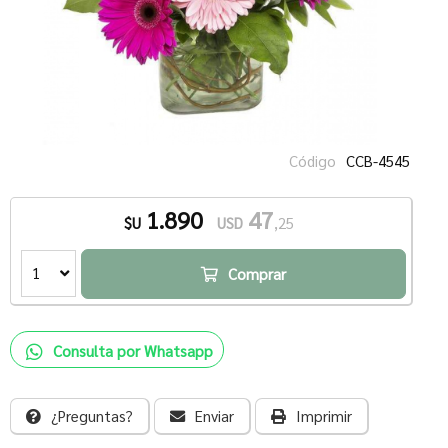
Código
CCB-4545
1.890
47
$U
USD
,25
1
Comprar
Consulta por Whatsapp
¿Preguntas?
Enviar
Imprimir