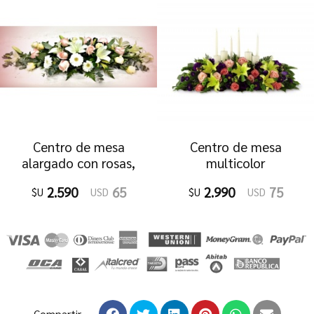
Centro de mesa
Centro de mesa
alargado con rosas,
multicolor
lilums y gerberas
2.590
65
2.990
75
$U
USD
$U
USD
Compartir