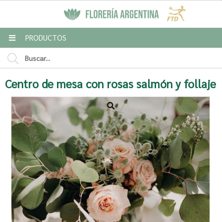
MI COMPRA
PRODUCTOS
Enviar a email
Centro de mesa con rosas salmón y follaje
Para
Mensaje