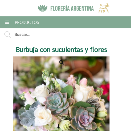
MI COMPRA
PRODUCTOS
Enviar a email
Burbuja con suculentas y flores
Para
Mensaje