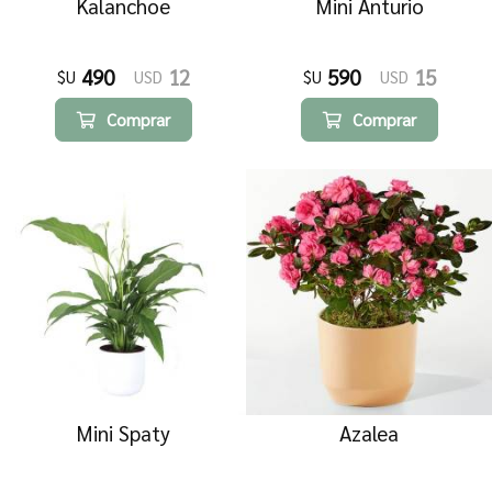
Kalanchoe
Mini Anturio
490
12
590
15
$U
USD
$U
USD
Comprar
Comprar
Mini Spaty
Azalea