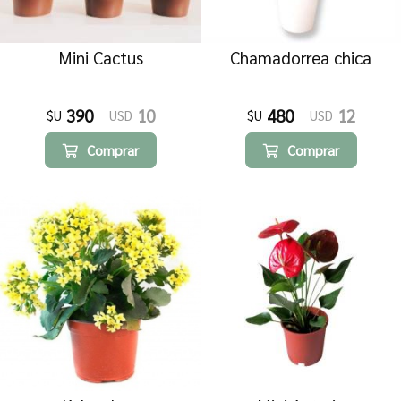
Mensaje
Mini Cactus
Chamadorrea chica
390
10
480
12
$U
USD
$U
USD
Comprar
Comprar