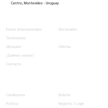
Centro,
Montevideo - Uruguay
Institucional
Tienda
Envíos internacionales
Destacados
Testimonios
Productos
Ubicación
Ofertas
¿Quiénes somos?
Contacto
Ayuda
Usuario
Condiciones
Boletín
Política
Registro / Login