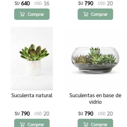
640
16
790
20
$U
USD
$U
USD
Comprar
Comprar
Suculenta natural
Suculentas en base de
vidrio
790
20
790
20
$U
USD
$U
USD
Comprar
Comprar