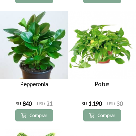
Pepperonia
Potus
840
21
1.190
30
$U
USD
$U
USD
Comprar
Comprar