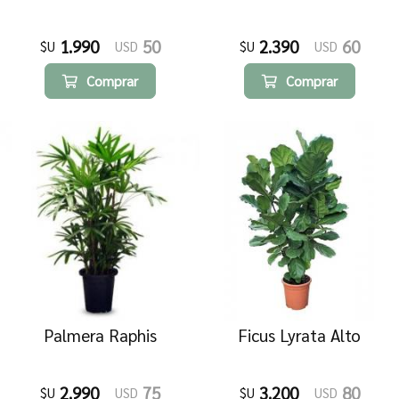
1.990
50
2.390
60
$U
USD
$U
USD
Comprar
Comprar
Palmera Raphis
Ficus Lyrata Alto
2.990
75
3.200
80
$U
USD
$U
USD