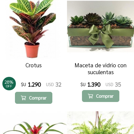
Crotus
Maceta de vidrio con
suculentas
28
%
1.290
32
1.390
35
$U
USD
$U
USD
OFF
Comprar
Comprar