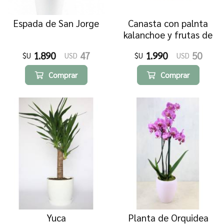
Espada de San Jorge
Canasta con palnta
kalanchoe y frutas de
estacion
1.890
47
1.990
50
$U
USD
$U
USD
Comprar
Comprar
Yuca
Planta de Orquidea