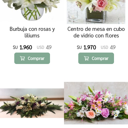
Burbuja con rosas y
Centro de mesa en cubo
liliums
de vidrio con flores
variadas blanco y rosado
1.960
49
1.970
49
$U
USD
$U
USD
Comprar
Comprar