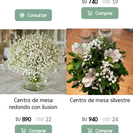
740
19
$U
USD
Comprar
Consultar
Centro de mesa
Centro de mesa silvestre
redondo con ilusion
890
22
940
24
$U
USD
$U
USD
Comprar
Comprar