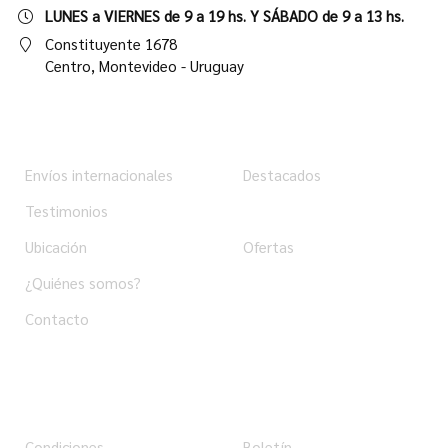
LUNES a VIERNES de 9 a 19 hs. Y SÁBADO de 9 a 13 hs.
Constituyente 1678
Centro,
Montevideo - Uruguay
Institucional
Tienda
Envíos internacionales
Destacados
Testimonios
Productos
Ubicación
Ofertas
¿Quiénes somos?
Contacto
Ayuda
Usuario
Condiciones
Boletín