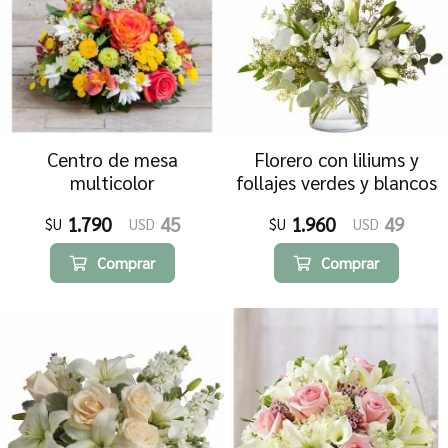
Centro de mesa
Florero con liliums y
multicolor
follajes verdes y blancos
1.790
45
1.960
49
$U
USD
$U
USD
Comprar
Comprar