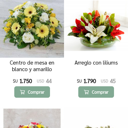
Centro de mesa en
Arreglo con liliums
blanco y amarillo
1.750
44
1.790
45
$U
USD
$U
USD
Comprar
Comprar