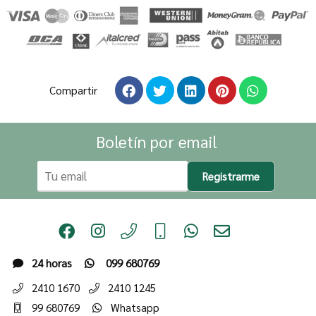
Compartir
Boletín por email
Registrarme
24 horas
099 680769
2410 1670
2410 1245
99 680769
Whatsapp