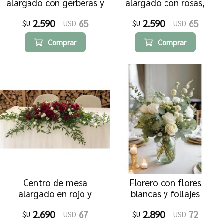
alargado con gerberas y
alargado con rosas,
lilums
lilums y gerberas
2.590
65
2.590
65
$U
USD
$U
USD
Comprar
Comprar
Centro de mesa
Florero con flores
alargado en rojo y
blancas y follajes
blanco, grande.
2.690
67
2.890
72
$U
USD
$U
USD