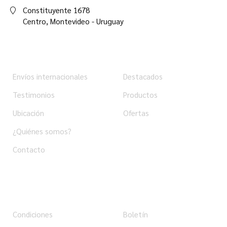
Constituyente 1678
Centro,
Montevideo - Uruguay
Institucional
Tienda
Envíos internacionales
Destacados
Testimonios
Productos
Ubicación
Ofertas
¿Quiénes somos?
Contacto
Ayuda
Usuario
Condiciones
Boletín