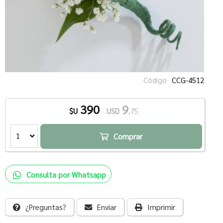
Código
CCG-4512
390
9
$U
USD
,75
1
Comprar
Consulta por Whatsapp
¿Preguntas?
Enviar
Imprimir