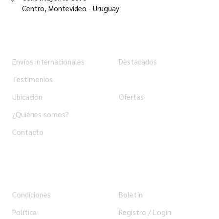
Centro,
Montevideo - Uruguay
Institucional
Tienda
Envíos internacionales
Destacados
Testimonios
Productos
Ubicación
Ofertas
¿Quiénes somos?
Contacto
Ayuda
Usuario
Condiciones
Boletín
Política
Registro / Login