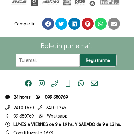
Compartir
Boletín por email
Registrarme
24 horas
099 680769
2410 1670
2410 1245
99 680769
Whatsapp
LUNES a VIERNES de 9 a 19 hs. Y SÁBADO de 9 a 13 hs.
Constituyente 1678