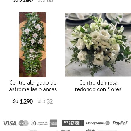
2.590
65
$U
USD
Centro alargado de
Centro de mesa
astromelias blancas
redondo con flores
blancas
1.290
32
$U
USD