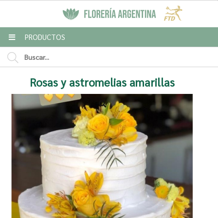
MI COMPRA
PRODUCTOS
Rosas y astromelias amarillas
Enviar a email
Para
Mensaje