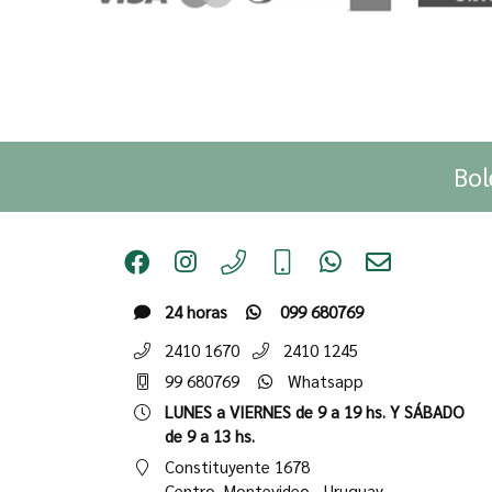
Bol
24 horas
099 680769
2410 1670
2410 1245
99 680769
Whatsapp
LUNES a VIERNES de 9 a 19 hs. Y SÁBADO
de 9 a 13 hs.
Constituyente 1678
Centro,
Montevideo - Uruguay