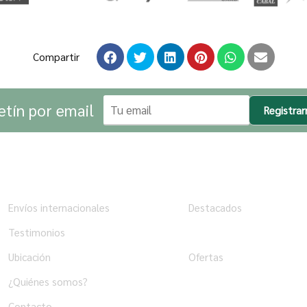
Compartir
etín por email
Registra
Institucional
Tienda
Envíos internacionales
Destacados
Testimonios
Productos
Ubicación
Ofertas
¿Quiénes somos?
Contacto