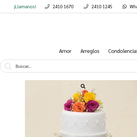
¡Llamanos!
2410 1670
2410 1245
Wh
Enviar a emai
Amor
Arreglos
Condolencia
Para
Mensaje