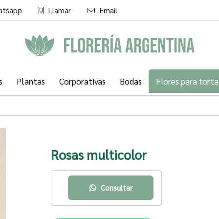
atsapp
Llamar
Email
l
s
Plantas
Corporativas
Bodas
Flores para torta
Rosas multicolor
Consultar