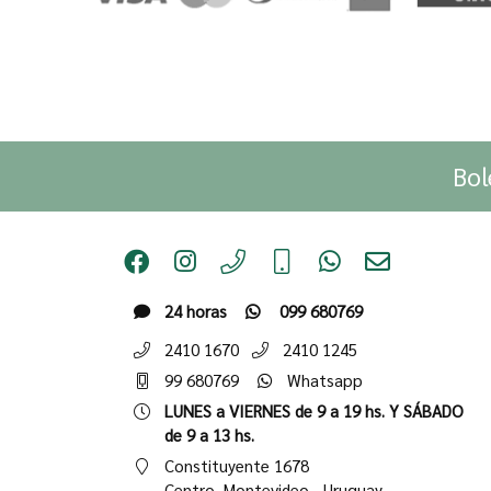
Bol
24 horas
099 680769
2410 1670
2410 1245
99 680769
Whatsapp
LUNES a VIERNES de 9 a 19 hs. Y SÁBADO
de 9 a 13 hs.
Constituyente 1678
Centro,
Montevideo - Uruguay