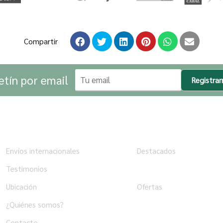
Compartir
etín por email
Registra
Institucional
Tienda
Envíos internacionales
Destacados
Testimonios
Productos
Ubicación
Ofertas
¿Quiénes somos?
Contacto