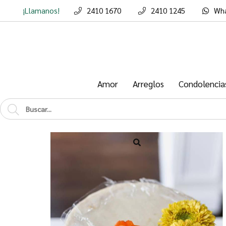
¡Llamanos!
2410 1670
2410 1245
Wh
Enviar a emai
Amor
Arreglos
Condolencia
Para
Mensaje