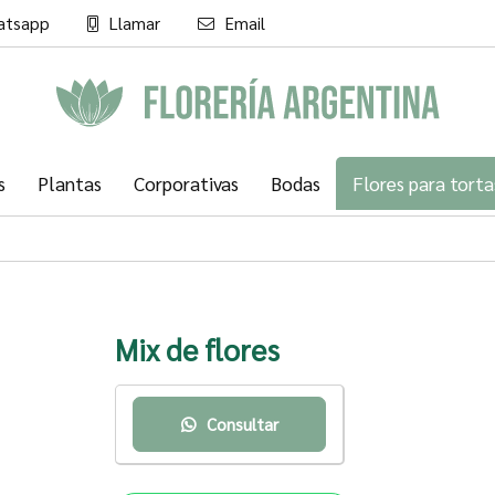
atsapp
Llamar
Email
l
s
Plantas
Corporativas
Bodas
Flores para torta
Mix de flores
Consultar