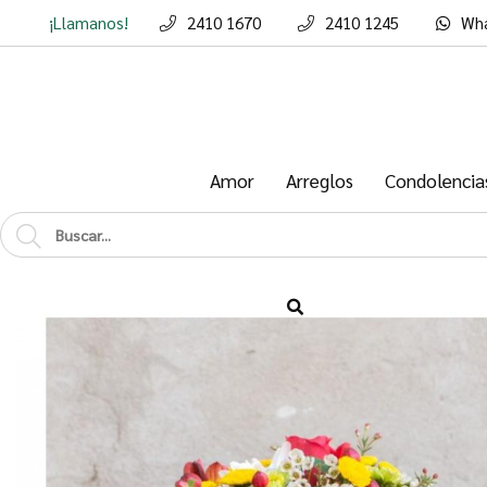
¡Llamanos!
2410 1670
2410 1245
Wh
Enviar a emai
Amor
Arreglos
Condolencia
Para
Mensaje