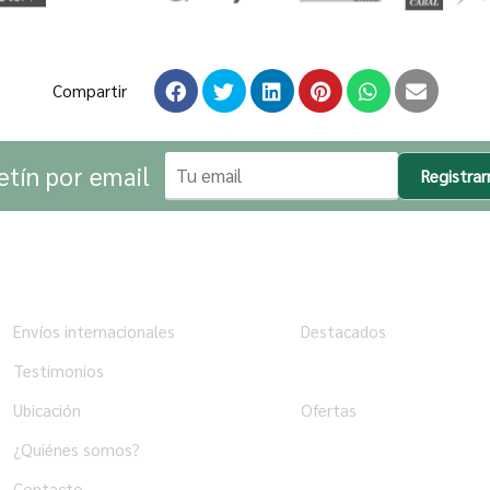
Compartir
etín por email
Registra
Institucional
Tienda
Envíos internacionales
Destacados
Testimonios
Productos
Ubicación
Ofertas
¿Quiénes somos?
Contacto