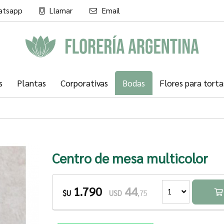
atsapp
Llamar
Email
l
s
Plantas
Corporativas
Bodas
Flores para torta
Centro de mesa multicolor
1.790
44
1
$U
USD
,75