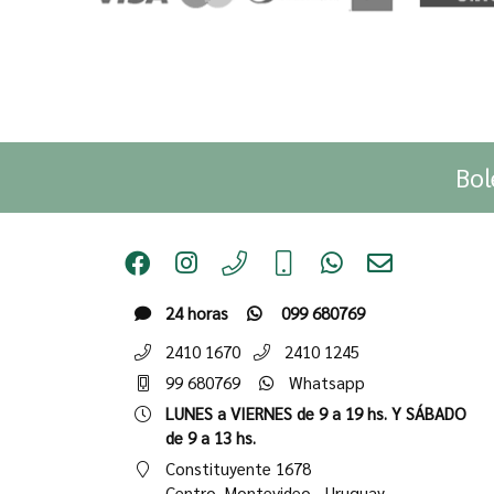
Bol
24 horas
099 680769
2410 1670
2410 1245
99 680769
Whatsapp
LUNES a VIERNES de 9 a 19 hs. Y SÁBADO
de 9 a 13 hs.
Constituyente 1678
Centro,
Montevideo - Uruguay