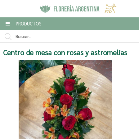
MI COMPRA
PRODUCTOS
Centro de mesa con rosas y astromelias
Enviar a email
Para
Mensaje