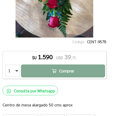
Código
CENT-9578
1.590
39
$U
USD
,75
1
Comprar
Consulta por Whatsapp
Centro de mesa alargado 50 cms aprox