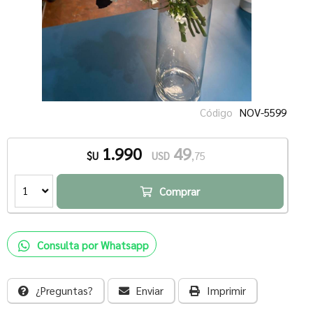
Código
NOV-5599
1.990
49
$U
USD
,75
1
Comprar
Consulta por Whatsapp
¿Preguntas?
Enviar
Imprimir