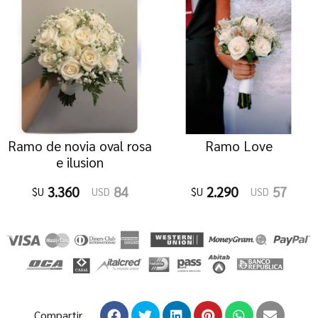
Ramo de novia oval rosa
Ramo Love
e ilusion
3.360
84
2.290
57
$U
USD
$U
USD
Compartir